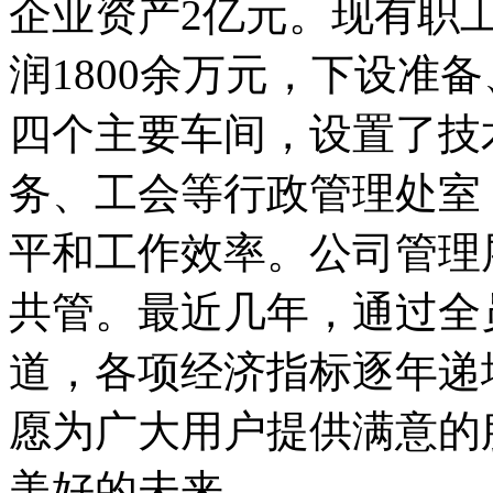
企业资产2亿元。现有职工
润1800余万元，下设准
四个主要车间，设置了技
务、工会等行政管理处室
平和工作效率。公司管理
共管。最近几年，通过全
道，各项经济指标逐年递
愿为广大用户提供满意的
美好的未来。