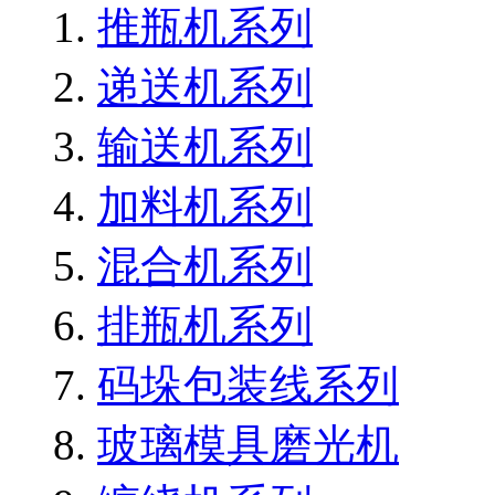
推瓶机系列
递送机系列
输送机系列
加料机系列
混合机系列
排瓶机系列
码垛包装线系列
玻璃模具磨光机