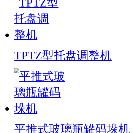
TPTZ型托盘调整机
平推式玻璃瓶罐码垛机