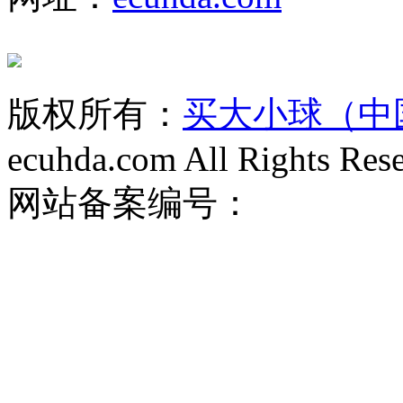
版权所有：
买大小球（中
ecuhda.com All Rights Rese
网站备案编号：