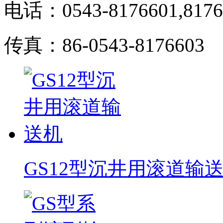
电话：0543-8176601,8176
传真：86-0543-8176603
GS12型沉井用滚道输