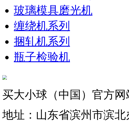
玻璃模具磨光机
缠绕机系列
捆轧机系列
瓶子检验机
买大小球（中国）官方网
地址：山东省滨州市滨北