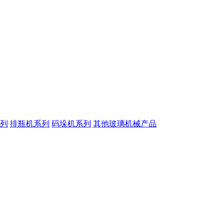
列
排瓶机系列
码垛机系列
其他玻璃机械产品