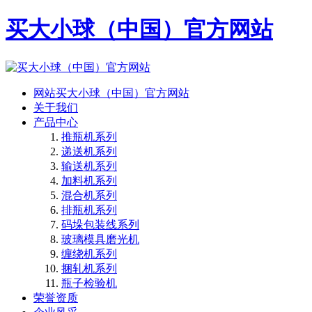
买大小球（中国）官方网站
网站买大小球（中国）官方网站
关于我们
产品中心
推瓶机系列
递送机系列
输送机系列
加料机系列
混合机系列
排瓶机系列
码垛包装线系列
玻璃模具磨光机
缠绕机系列
捆轧机系列
瓶子检验机
荣誉资质